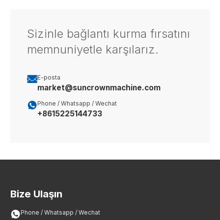
Sizinle bağlantı kurma fırsatını
memnuniyetle karşılarız.

E-posta
market@suncrownmachine.com

Phone / Whatsapp / Wechat
+8615225144733
Bize Ulaşın

Phone / Whatsapp / Wechat