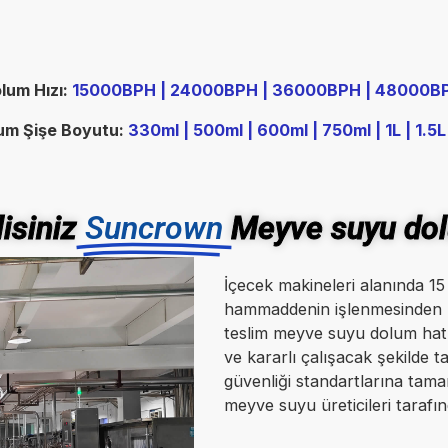
lum Hızı:
15000BPH | 24000BPH | 36000BPH | 48000
um Şişe Boyutu:
330ml | 500ml | 600ml | 750ml | 1L | 1.5L
isiniz
Suncrown
Meyve suyu dolu
İçecek makineleri alanında 1
hammaddenin işlenmesinden n
teslim meyve suyu dolum hatl
ve kararlı çalışacak şekilde 
güvenliği standartlarına tam
meyve suyu üreticileri tarafı