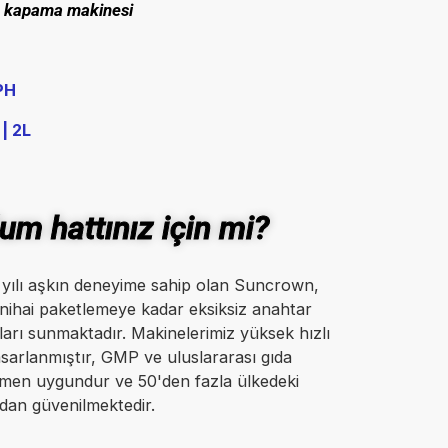
kapama makinesi
BPH
 | 2L
m hattınız için mi?
5 yılı aşkın deneyime sahip olan Suncrown,
ihai paketlemeye kadar eksiksiz anahtar
arı sunmaktadır. Makinelerimiz yüksek hızlı
tasarlanmıştır, GMP ve uluslararası gıda
amen uygundur ve 50'den fazla ülkedeki
ndan güvenilmektedir.