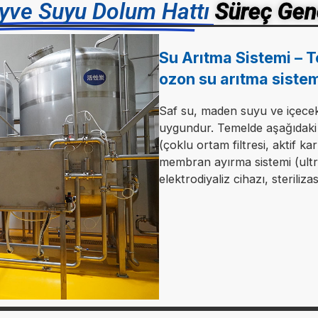
ve Suyu Dolum Hattı
Süreç Gene
Su Arıtma Sistemi – T
ozon su arıtma siste
Saf su, maden suyu ve içecek
uygundur. Temelde aşağıdaki 
(çoklu ortam filtresi, aktif karb
membran ayırma sistemi (ultraf
elektrodiyaliz cihazı, steriliz