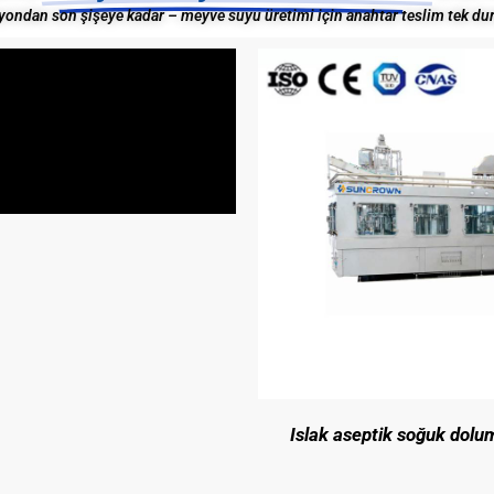
ondan son şişeye kadar – meyve suyu üretimi için anahtar teslim tek d
Islak aseptik soğuk dolum