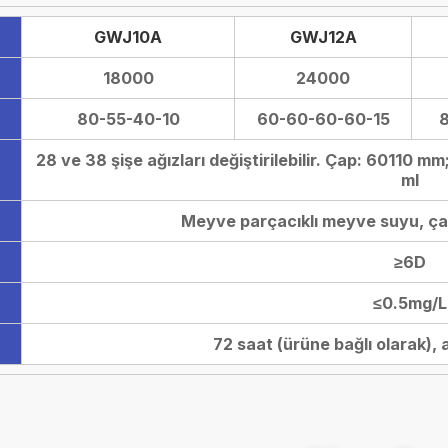
GWJ10A
GWJ12A
18000
24000
80-55-40-10
60-60-60-60-15
28 ve 38 şişe ağızları değiştirilebilir. Çap: 60110
ml
Meyve parçacıklı meyve suyu, çay
≥6D
≤0.5mg/L
72 saat (ürüne bağlı olarak), 