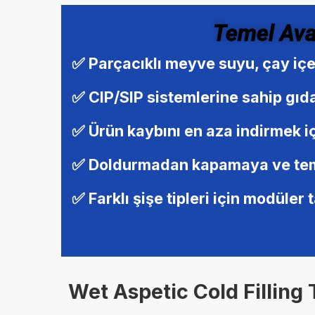
Temel Ava
✅ Parçacıklı meyve suyu, çay içec
✅ CIP/SIP sistemlerine sahip gıda
✅ Ürün kaybını en aza indirmek i
✅ Doldurmadan kapamaya ve temiz
✅ Farklı şişe tipleri için modüler
Wet Aspetic Cold Filling