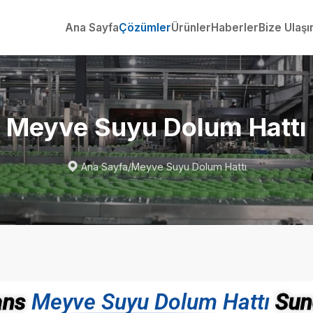
Ana Sayfa
Çözümler
Ürünler
Haberler
Bize Ulaşı
Meyve Suyu Dolum Hattı

Ana Sayfa
/
Meyve Suyu Dolum Hattı
ans
Meyve Suyu Dolum Hattı
Sun