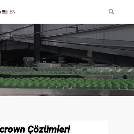

n
EN
crown Çözümleri