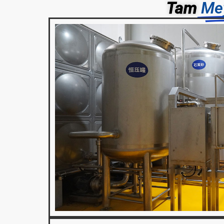
Tam
Mey