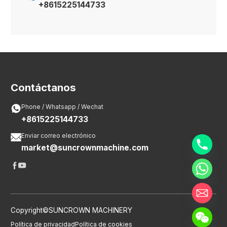
+8615225144733
Contáctanos

Phone / Whatsapp / Wechat
+8615225144733

Enviar correo electrónico
market@suncrownmachine.com


Copyright©SUNCROWN MACHINERY
Política de privacidad
Política de cookies