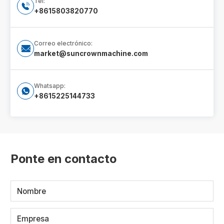
Tel:

+8615803820770
Correo electrónico:

market@suncrownmachine.com
Whatsapp:

+8615225144733
Ponte en contacto
Nombre
Empresa