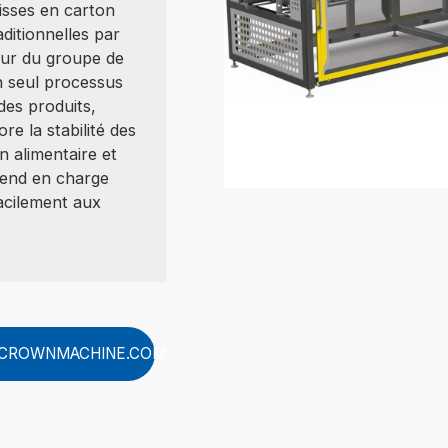
isses en carton
ditionnelles par
our du groupe de
un seul processus
des produits,
e la stabilité des
n alimentaire et
rend en charge
facilement aux
CROWNMACHINE.COM