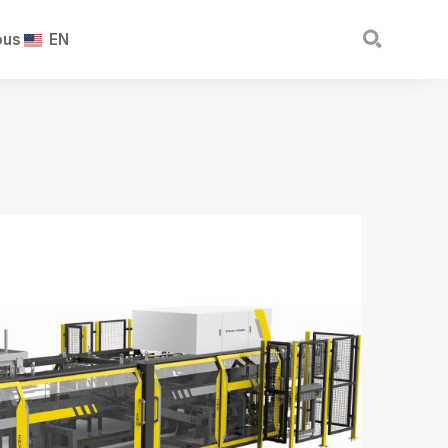

ous
EN