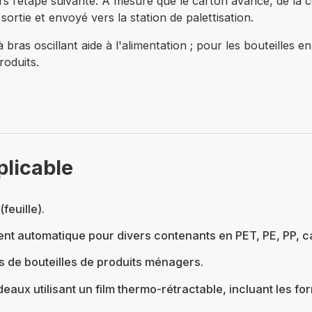
s l’étape suivante. À mesure que le carton avance, de la col
ortie et envoyé vers la station de palettisation.
ras oscillant aide à l'alimentation ; pour les bouteilles 
produits.
plicable
feuille).
nt automatique pour divers contenants en PET, PE, PP, ca
s de bouteilles de produits ménagers.
aux utilisant un film thermo-rétractable, incluant les fo