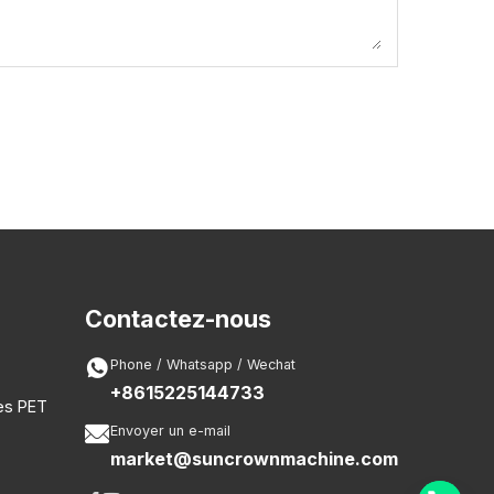
Contactez-nous

Phone / Whatsapp / Wechat
+8615225144733
les PET

Envoyer un e-mail
market@suncrownmachine.com