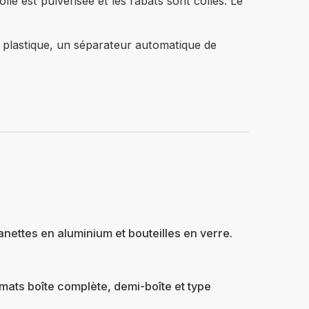
le est pulvérisée et les rabats sont collés. Le
en plastique, un séparateur automatique de
nettes en aluminium et bouteilles en verre.
rmats boîte complète, demi-boîte et type