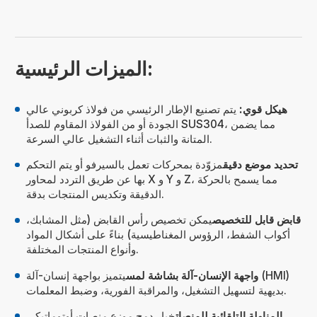
الميزات الرئيسية:
هيكل قوي:
يتم تصنيع الإطار الرئيسي من فولاذ كربوني عالي
الجودة أو من الفولاذ المقاوم للصدأ SUS304، مما يضمن
المتانة والثبات أثناء التشغيل عالي السرعة.
تحديد موضع دقيق
مزوّدة بمحركات تعمل بالسيرفو أو يتم التحكم
بها عن طريق التردد لمحاور X و Y و Z، مما يسمح بالحركة
الدقيقة وتكديس المنتجات بدقة.
قابض قابل للتخصيص
يمكن تخصيص رأس القابض (مثل المشابك،
أكواب الشفط، الرؤوس المغناطيسية) بناءً على أشكال المواد
وأنواع المنتجات المختلفة.
واجهة الإنسان-آلة بشاشة لمس
يتميز بواجهة إنسان-آلة (HMI)
بديهية لتسهيل التشغيل، والمراقبة الفورية، وضبط المعلمات.
المناولة التلقائية للمنصات
خيار دمج موزع منصات أوتوماتيكي