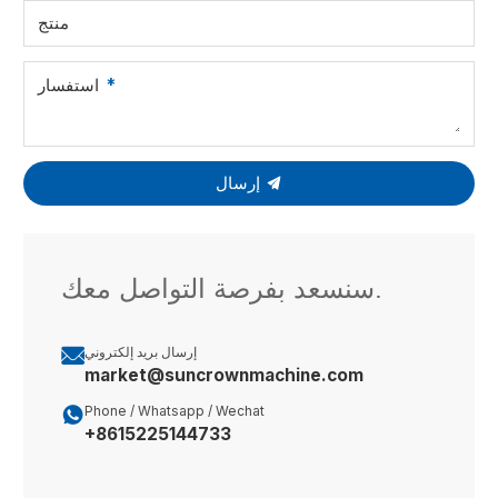
منتج
استفسار
إرسال
سنسعد بفرصة التواصل معك.
إرسال بريد إلكتروني

market@suncrownmachine.com

Phone / Whatsapp / Wechat
+8615225144733