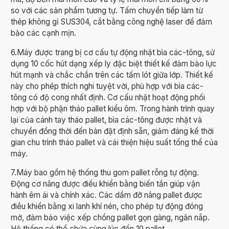
so với các sản phẩm tương tự. Tấm chuyển tiếp làm từ
thép không gỉ SUS304, cắt bằng công nghệ laser để đảm
bảo các cạnh mịn.
6.Máy được trang bị cơ cấu tự động nhặt bìa các-tông, sử
dụng 10 cốc hút dạng xếp ly đặc biệt thiết kế đảm bảo lực
hút mạnh và chắc chắn trên các tấm lót giữa lớp. Thiết kế
này cho phép thích nghi tuyệt vời, phù hợp với bìa các-
tông có độ cong nhất định. Cơ cấu nhặt hoạt động phối
hợp với bộ phận tháo pallet kiểu ôm. Trong hành trình quay
lại của cánh tay tháo pallet, bìa các-tông được nhặt và
chuyển đồng thời đến bàn đặt định sẵn, giảm đáng kể thời
gian chu trình tháo pallet và cải thiện hiệu suất tổng thể của
máy.
7.Máy bao gồm hệ thống thu gom pallet rỗng tự động.
Động cơ nâng được điều khiển bằng biến tần giúp vận
hành êm ái và chính xác. Các dầm đỡ nâng pallet được
điều khiển bằng xi lanh khí nén, cho phép tự động đóng
mở, đảm bảo việc xếp chồng pallet gọn gàng, ngăn nắp.
Hệ thống có thể chứa cùng lúc đến 10 pallet.