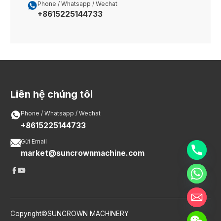

Phone / Whatsapp / Wechat
+8615225144733
Liên hệ chúng tôi

Phone / Whatsapp / Wechat
+8615225144733

Gửi Email
market@suncrownmachine.com


Copyright©SUNCROWN MACHINERY