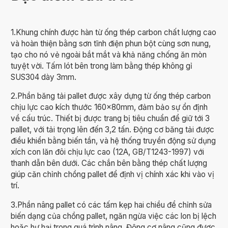
1.Khung chính được hàn từ ống thép carbon chất lượng cao
và hoàn thiện bằng sơn tĩnh điện phun bột cùng sơn nung,
tạo cho nó vẻ ngoài bắt mắt và khả năng chống ăn mòn
tuyệt vời. Tấm lót bên trong làm bằng thép không gỉ
SUS304 dày 3mm.
2.Phần băng tải pallet được xây dựng từ ống thép carbon
chịu lực cao kích thước 160×80mm, đảm bảo sự ổn định
về cấu trúc. Thiết bị được trang bị tiêu chuẩn để giữ tới 3
pallet, với tải trọng lên đến 3,2 tấn. Động cơ băng tải được
điều khiển bằng biến tần, và hệ thống truyền động sử dụng
xích con lăn đôi chịu lực cao (12A, GB/T1243-1997) với
thanh dẫn bên dưới. Các chắn bên bằng thép chất lượng
giúp căn chỉnh chồng pallet để định vị chính xác khi vào vị
trí.
3.Phần nâng pallet có các tấm kẹp hai chiều để chỉnh sửa
biến dạng của chồng pallet, ngăn ngừa việc các lon bị lệch
hoặc hư hại trong quá trình nâng. Động cơ nâng cũng được