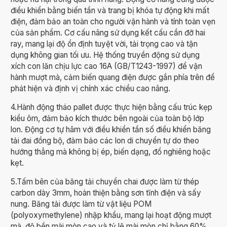
điều khiển bằng biến tần và trang bị khóa tự động khi mất
điện, đảm bảo an toàn cho người vận hành và tính toàn vẹn
của sản phẩm. Cơ cấu nâng sử dụng kết cấu cần đỡ hai
ray, mang lại độ ổn định tuyệt vời, tải trọng cao và tận
dụng không gian tối ưu. Hệ thống truyền động sử dụng
xích con lăn chịu lực cao 16A (GB/T1243-1997) để vận
hành mượt mà, cảm biến quang điện được gắn phía trên để
phát hiện và định vị chính xác chiều cao nâng.
4.Hành động tháo pallet được thực hiện bằng cấu trúc kẹp
kiểu ôm, đảm bảo kích thước bên ngoài của toàn bộ lớp
lon. Động cơ tự hãm với điều khiển tần số điều khiển băng
tải đai đồng bộ, đảm bảo các lon di chuyển tự do theo
hướng thẳng mà không bị ép, biến dạng, đổ nghiêng hoặc
kẹt.
5.Tấm bên của băng tải chuyển chai được làm từ thép
carbon dày 3mm, hoàn thiện bằng sơn tĩnh điện và sấy
nung. Băng tải được làm từ vật liệu POM
(polyoxymethylene) nhập khẩu, mang lại hoạt động mượt
mà, độ bền mài mòn cao và tỷ lệ mài mòn chỉ bằng 60%