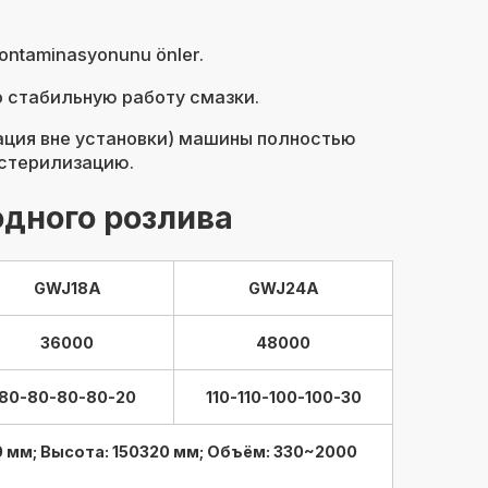
 kontaminasyonunu önler.
 стабильную работу смазки.
изация вне установки) машины полностью
 стерилизацию.
дного розлива
GWJ18A
GWJ24A
36000
48000
80-80-80-80-20
110-110-100-100-30
 мм; Высота: 150320 мм; Объём: 330~2000