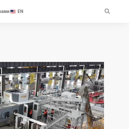

нами
EN