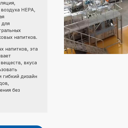
оляция,
 воздуха HEPA,
ая
 для
тральных
ковых напитков.
х напитков, эта
ивает
веществ, вкуса
ьзовать
и гибкий дизайн
дов,
ения без