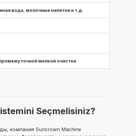
ная вода, молочные напитки и т.д.
з промежуточной мелкой очистки
stemini Seçmelisiniz?
оды, компания Suncrown Machine