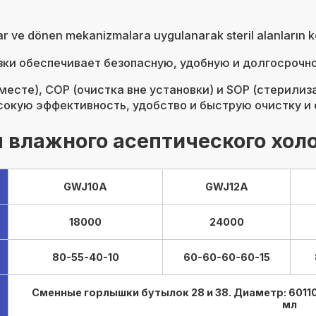
rçalar ve dönen mekanizmalara uygulanarak steril alanların
ки обеспечивает безопасную, удобную и долгосрочно
 месте), COP (очистка вне установки) и SOP (стерил
сокую эффективность, удобство и быструю очистку и
 влажного асептического холо
GWJ10A
GWJ12A
18000
24000
80-55-40-10
60-60-60-60-15
Сменные горлышки бутылок 28 и 38. Диаметр: 60110
мл