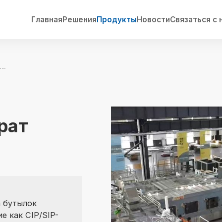
Главная
Решения
Продукты
Новости
Связаться с 
Асептический аппарат розлива в бутылки
рат
 бутылок
е как CIP/SIP-