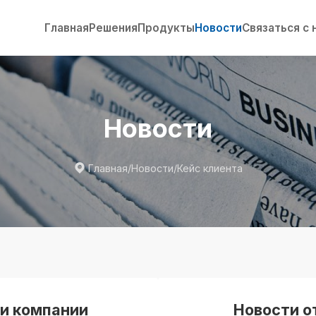
Главная
Решения
Продукты
Новости
Связаться с 
Новости

Главная
/
Новости
/
Кейс клиента
и компании
Новости о