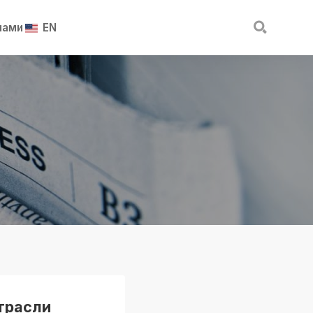

нами
EN
трасли