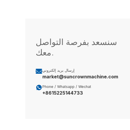
سنسعد بفرصة التواصل
معك.

إرسال بريد إلكتروني
market@suncrownmachine.com

Phone / Whatsapp / Wechat
+8615225144733